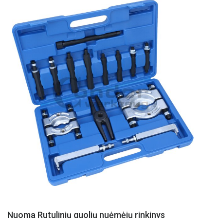
Nuoma Rutulinių guolių nuėmėjų rinkinys