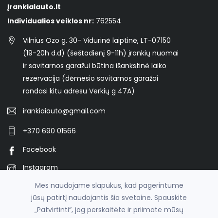
Įrankiaiauto.lt
Individualios veiklos nr:
762554
Vilnius Ozo g. 30- Vidurinė laiptinė, LT-07150
(19-20h d.d) (šeštadienį 9-11h) įrankių nuomai
ir savitarnos garažui būtina išankstinė laiko
rezervacija (dėmesio savitarnos garažai
randasi kitu adresu Verkių g 47A)
irankiaiauto@gmail.com
+370 690 01566
Facebook
Instagram
Mes naudojame slapukus, kad pagerintume
jūsų patirtį naudojantis šia svetaine. Spauskite
© 2026
ĮRANKIAIAUTO.LT Įrankių nuoma, garažo nuoma -
„Patvirtinti“, jog perskaitėte ir priimate mūsų
Savitarnos garažas su įrankiais