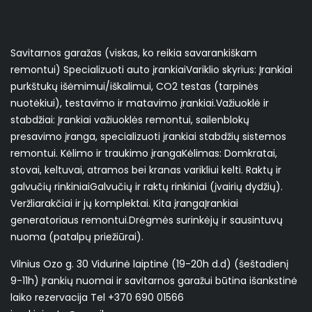
Savitarnos garažas (viskas, ko reikia savarankiškam
remontui) Specializuoti auto įrankiai ​Variklio skyrius: Įrankiai
purkštukų išėmimui/iškalimui, CO2 testas (tarpinės
nuotėkiui), testavimo ir matavimo įrankiai. ​Važiuoklė ir
stabdžiai: Įrankiai važiuoklės remontui, sailenblokų
presavimo įranga, specializuoti įrankiai stabdžių sistemos
remontui. Kėlimo ir traukimo įranga ​Kėlimas: Domkratai,
stovai, keltuvai, atramos bei kranas varikliui kelti. Raktų ir
galvučių rinkiniai ​Galvučių ir raktų rinkiniai (įvairių dydžių). ​
Veržliarakčiai ir jų komplektai. Kita įranga ​Įrankiai
generatoriaus remontui. ​Drėgmės surinkėjų ir sausintuvų
nuoma (patalpų priežiūrai).
Vilnius Ozo g. 30 Vidurinė laiptinė (19-20h d.d) (šeštadienį
9-11h) Įrankių nuomai ir savitarnos garažui būtina išankstinė
laiko rezervacija Tel +370 690 01566