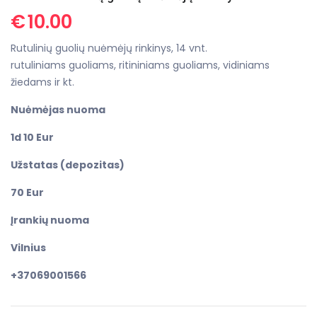
€
10.00
Rutulinių guolių nuėmėjų rinkinys, 14 vnt.
rutuliniams guoliams, ritininiams guoliams, vidiniams
žiedams ir kt.
Nuėmėjas nuoma
1d 10 Eur
Užstatas (depozitas)
70 Eur
Įrankių nuoma
Vilnius
+37069001566