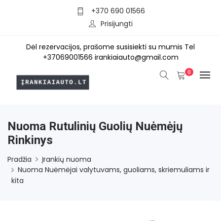
+370 690 01566
Prisijungti
Dėl rezervacijos, prašome susisiekti su mumis Tel
+37069001566 irankiaiauto@gmail.com
0
Nuoma Rutulinių Guolių Nuėmėjų
Rinkinys
Pradžia
Įrankių nuoma
Nuoma Nuėmėjai valytuvams, guoliams, skriemuliams ir
kita