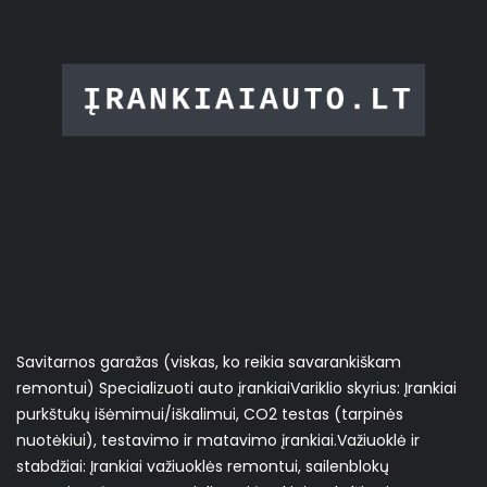
Savitarnos garažas (viskas, ko reikia savarankiškam
remontui) Specializuoti auto įrankiai ​Variklio skyrius: Įrankiai
purkštukų išėmimui/iškalimui, CO2 testas (tarpinės
nuotėkiui), testavimo ir matavimo įrankiai. ​Važiuoklė ir
stabdžiai: Įrankiai važiuoklės remontui, sailenblokų