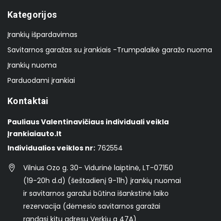
Kategorijos
Įrankių išpardavimas
Savitarnos garažas su įrankiais -Trumpalaikė garažo nuoma
Įrankių nuoma
Parduodami įrankiai
Kontaktai
Pauliaus Valentinavičiaus individuali veikla
Įrankiaiauto.lt
Individualios veiklos nr:
762554
Vilnius Ozo g. 30- Vidurinė laiptinė, LT-07150
(19-20h d.d) (šeštadienį 9-11h) įrankių nuomai
ir savitarnos garažui būtina išankstinė laiko
rezervacija (dėmesio savitarnos garažai
randasi kitu adresu Verkių g 47A)