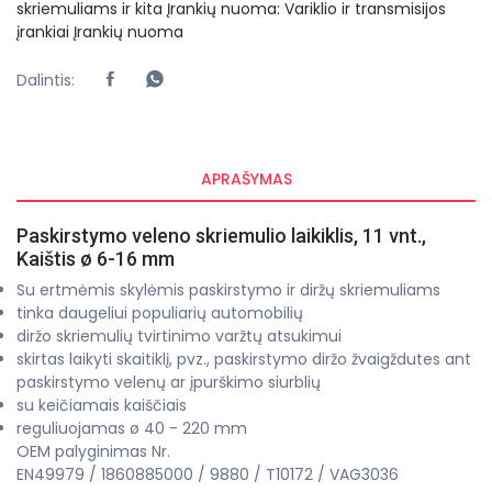
skriemuliams ir kita
Įrankių nuoma: Variklio ir transmisijos
įrankiai
Įrankių nuoma
Dalintis:
APRAŠYMAS
Paskirstymo veleno skriemulio laikiklis, 11 vnt.,
Kaištis ø 6-16 mm
Su ertmėmis skylėmis paskirstymo ir diržų skriemuliams
tinka daugeliui populiarių automobilių
diržo skriemulių tvirtinimo varžtų atsukimui
skirtas laikyti skaitiklį, pvz., paskirstymo diržo žvaigždutes ant
paskirstymo velenų ar įpurškimo siurblių
su keičiamais kaiščiais
reguliuojamas ø 40 - 220 mm
OEM palyginimas Nr.
EN49979 / 1860885000 / 9880 / T10172 / VAG3036