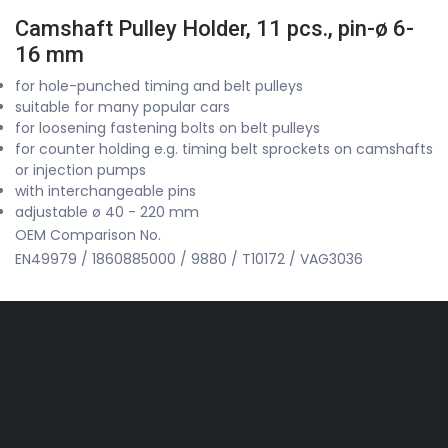
Camshaft Pulley Holder, 11 pcs., pin-ø 6-
16 mm
for hole-punched timing and belt pulleys
suitable for many popular cars
for loosening fastening bolts on belt pulleys
for counter holding e.g. timing belt sprockets on camshafts
or injection pumps
with interchangeable pins
adjustable ø 40 - 220 mm
OEM Comparison No.
EN49979 / 1860885000 / 9880 / T10172 / VAG3036