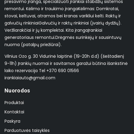
presavimo įranga, specializuoti įrankiai stabdžių sistemos
remontui. Kėlimo ir traukimo įranga ​Kėlimas: Domkratai,
stovai, keltuvai, atramos bei kranas varikliui kelti. Raktų ir
galvučių rinkiniai ​Galvučių ir raktų rinkiniai (įvairių dydžių). ​
Veržliarakčiai ir jų komplektai. Kita įranga ​Įrankiai
generatoriaus remontui. ​Drėgmės surinkėjų ir sausintuvų
nuoma (patalpų priežiūrai).
Vilnius Ozo g. 30 Vidurinė laiptinė (19-20h d.d) (šeštadienį
9-11h) Įrankių nuomai ir savitarnos garažui būtina išankstinė
laiko rezervacija Tel +370 690 01566
irankiaiauto@gmail.com
Nuorodos
Produktai
Kontaktai
Paskyra
Parduotuvės taisyklės