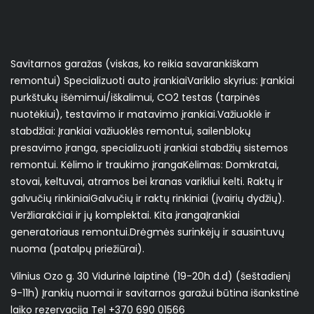
Savitarnos garažas (viskas, ko reikia savarankiškam
remontui) Specializuoti auto įrankiai ​Variklio skyrius: Įrankiai
purkštukų išėmimui/iškalimui, CO2 testas (tarpinės
nuotėkiui), testavimo ir matavimo įrankiai. ​Važiuoklė ir
stabdžiai: Įrankiai važiuoklės remontui, sailenblokų
presavimo įranga, specializuoti įrankiai stabdžių sistemos
remontui. Kėlimo ir traukimo įranga ​Kėlimas: Domkratai,
stovai, keltuvai, atramos bei kranas varikliui kelti. Raktų ir
galvučių rinkiniai ​Galvučių ir raktų rinkiniai (įvairių dydžių). ​
Veržliarakčiai ir jų komplektai. Kita įranga ​Įrankiai
generatoriaus remontui. ​Drėgmės surinkėjų ir sausintuvų
nuoma (patalpų priežiūrai).
Vilnius Ozo g. 30 Vidurinė laiptinė (19-20h d.d) (šeštadienį
9-11h) Įrankių nuomai ir savitarnos garažui būtina išankstinė
laiko rezervacija Tel +370 690 01566