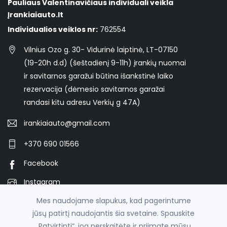
Pauliaus Valentinavičiaus individuali veikla
Įrankiaiauto.lt
Individualios veiklos nr:
762554
Vilnius Ozo g. 30- Vidurinė laiptinė, LT-07150
(19-20h d.d) (šeštadienį 9-11h) įrankių nuomai
ir savitarnos garažui būtina išankstinė laiko
rezervacija (dėmesio savitarnos garažai
randasi kitu adresu Verkių g 47A)
irankiaiauto@gmail.com
+370 690 01566
Facebook
Instagram
Mes naudojame slapukus, kad pagerintume
jūsų patirtį naudojantis šia svetaine. Spauskite
© 2026
ĮRANKIAIAUTO.LT Įrankių nuoma, garažo nuoma -
„Patvirtinti“, jog perskaitėte ir priimate mūsų