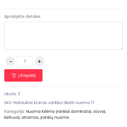
Aprašykite detales
Į Krepšelį
Likutis: 3
SKU:
Hidraulinis kranas varikliui iškelti nuoma 1T
Kategorija:
Nuoma Kėlimo įrankiai domkratai, stovai,
keltuvai, atramos,
Įrankių nuoma