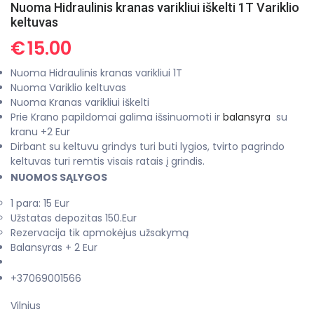
Nuoma Hidraulinis kranas varikliui iškelti 1T Variklio
keltuvas
€
15.00
Nuoma Hidraulinis kranas varikliui 1T
Nuoma Variklio keltuvas
Nuoma Kranas varikliui iškelti
Prie Krano papildomai galima išsinuomoti ir
balansyra
su
kranu +2 Eur
Dirbant su keltuvu grindys turi buti lygios, tvirto pagrindo
keltuvas turi remtis visais ratais į grindis.
NUOMOS SĄLYGOS
1 para: 15 Eur
Užstatas depozitas 150.Eur
Rezervacija tik apmokėjus užsakymą
Balansyras + 2 Eur
+37069001566
Vilnius