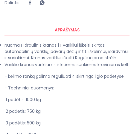
Dalintis:
APRAŠYMAS
Nuoma Hidraulinis kranas 1T varikliui iškelti skirtas
automobilinių variklių, pavarų dėžių ir t.t. iškėlimui, išardymui
ir surinkimui. Kranas varikliui iškelti Reguliuojama strėlė
Variklio kranas varikliams ir kitiems sunkiems kroviniams kelti
- kėlimo ranką galima reguliuoti 4 skirtingo ilgio padėtyse
- Techniniai duomenys:
1 padėtis: 1000 kg
2 padėtis: 750 kg
3 padėtis: 500 kg