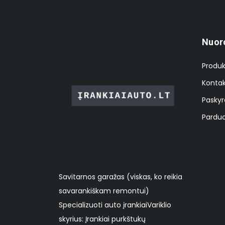
Nuor
Produk
Kontak
Paskyr
Parduo
Savitarnos garažas (viskas, ko reikia
savarankiškam remontui)
Specializuoti auto įrankiai ​Variklio
skyrius: Įrankiai purkštukų