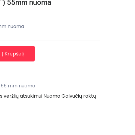
1") 55mm nuoma
 mm nuoma
Į Krepšelį
) 55 mm nuoma
 veržlių atsukimui
Nuoma Galvučių raktų