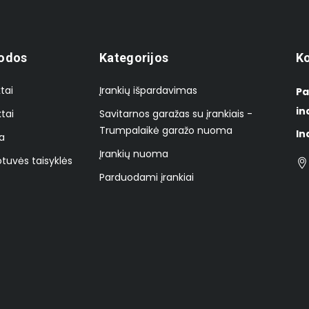
odos
Kategorijos
Ko
tai
Įrankių išpardavimas
Pa
in
tai
Savitarnos garažas su įrankiais -
Trumpalaikė garažo nuoma
In
a
Įrankių nuoma
tuvės taisyklės
Parduodami įrankiai