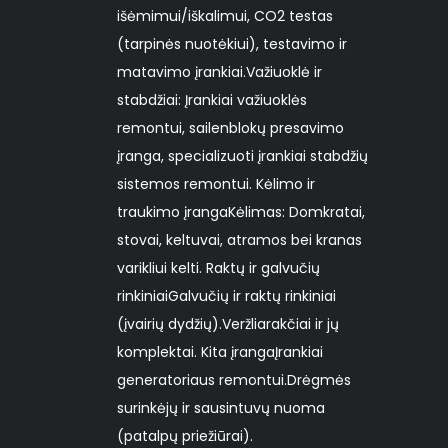
išėmimui/iškalimui, CO2 testas
(tarpinės nuotėkiui), testavimo ir
matavimo įrankiai. ​Važiuoklė ir
stabdžiai: Įrankiai važiuoklės
remontui, sailenblokų presavimo
įranga, specializuoti įrankiai stabdžių
sistemos remontui. Kėlimo ir
traukimo įranga ​Kėlimas: Domkratai,
stovai, keltuvai, atramos bei kranas
varikliui kelti. Raktų ir galvučių
rinkiniai ​Galvučių ir raktų rinkiniai
(įvairių dydžių). ​Veržliarakčiai ir jų
komplektai. Kita įranga ​Įrankiai
generatoriaus remontui. ​Drėgmės
surinkėjų ir sausintuvų nuoma
(patalpų priežiūrai).