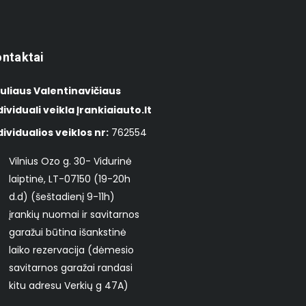
ntaktai
uliaus Valentinavičiaus
dividuali veikla Įrankiaiauto.lt
dividualios veiklos nr:
762554
Vilnius Ozo g. 30- Vidurinė
laiptinė, LT-07150 (19-20h
d.d) (šeštadienį 9-11h)
įrankių nuomai ir savitarnos
garažui būtina išankstinė
laiko rezervacija (dėmesio
savitarnos garažai randasi
kitu adresu Verkių g 47A)