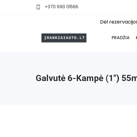
+370 690 01566
Dėl rezervacij
PRADŽIA
Galvutė 6-Kampė (1") 5